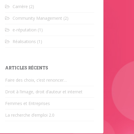
Carrière
(2)
Community Management
(2)
e-réputation
(1)
Réalisations
(1)
ARTICLES RÉCENTS
Faire des choix, c’est renoncer…
Droit à l’image, droit d’auteur et internet
Femmes et Entreprises
La recherche d’emploi 2.0