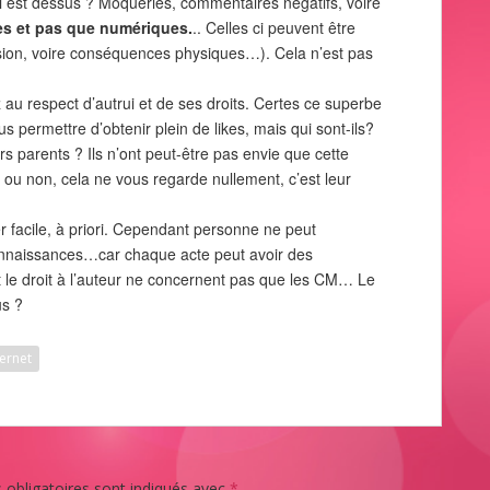
i est dessus ? Moqueries, commentaires négatifs, voire
ces et pas que numériques.
.. Celles ci peuvent être
usion, voire conséquences physiques…). Cela n’est pas
 au respect d’autrui et de ses droits. Certes ce superbe
s permettre d’obtenir plein de likes, mais qui sont-ils?
s parents ? Ils n’ont peut-être pas envie que cette
, ou non, cela ne vous regarde nullement, c’est leur
facile, à priori. Cependant personne ne peut
nnaissances…car chaque acte peut avoir des
t le droit à l’auteur ne concernent pas que les CM… Le
us ?
ernet
obligatoires sont indiqués avec
*