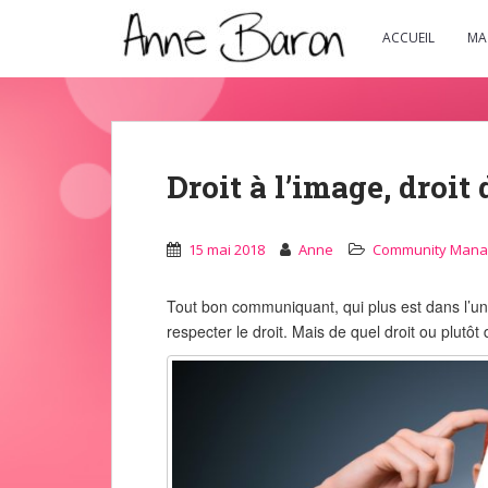
S
k
ACCUEIL
MA
i
p
t
o
m
Droit à l’image, droit 
a
i
n
15 mai 2018
Anne
Community Man
c
o
Tout bon communiquant, qui plus est dans l’univ
n
respecter le droit. Mais de quel droit ou plutôt 
t
e
n
t