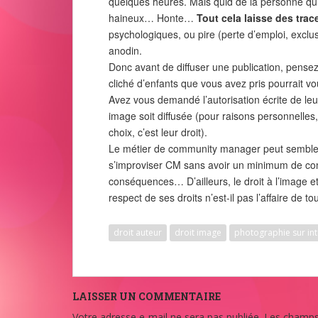
quelques heures. Mais quid de la personne qu
haineux… Honte…
Tout cela laisse des tra
psychologiques, ou pire (perte d’emploi, excl
anodin.
Donc avant de diffuser une publication, pensez
cliché d’enfants que vous avez pris pourrait vou
Avez vous demandé l’autorisation écrite de leur
image soit diffusée (pour raisons personnelles
choix, c’est leur droit).
Le métier de community manager peut sembler 
s’improviser CM sans avoir un minimum de co
conséquences… D’ailleurs, le droit à l’image e
respect de ses droits n’est-il pas l’affaire de to
droit auteur
droit image
photographie sur int
LAISSER UN COMMENTAIRE
Votre adresse e-mail ne sera pas publiée.
Les champs 